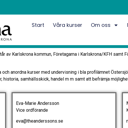
Start
Våra kurser
Om oss
estår av Karlskrona kommun, Företagarna i Karlskrona/KFH samt F
ola och anordna kurser med undervisning i bla profilämnet Östers
r, historia, samhällsskick, handel m m samt att befrämja möjlighet
Eva-Marie Andersson
Ma
Vice ordförande
K
eva@theanderssons.se
ma