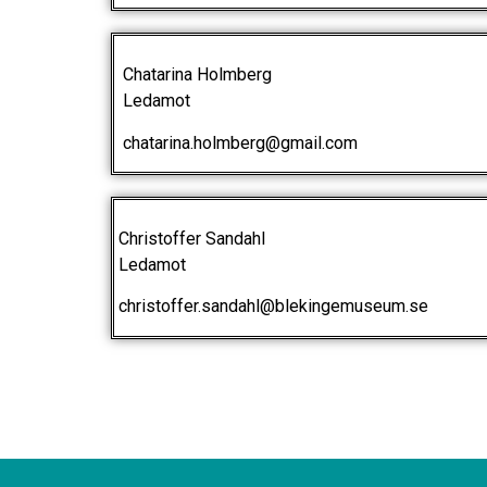
Chatarina Holmberg
Ledamot
chatarina.holmberg@gmail.com
Christoffer Sandahl
Ledamot
christoffer.sandahl@blekingemuseum.se