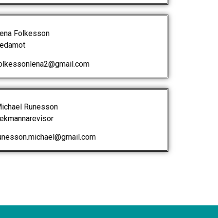
na Folkesson
edamot
lkessonlena2@gmail.com
chael Runesson
kmannarevisor
nesson.michael@gmail.com