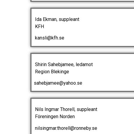
Ida Ekman, suppleant
KFH
kansli@kfh.se
Shirin Sahebjamee, ledamot
Region Blekinge
sahebjamee@yahoo.se
Nils Ingmar Thorell, suppleant
Föreningen Norden
nilsingmar.thorell@ronneby.se