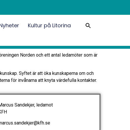
Sök
Nyheter
Kultur på Litorina
efter:
Sökknapp
öreningen Norden och ett antal ledamöter som är
jökunskap. Syftet är att öka kunskaperna om och
erna för invånarna att knyta värdefulla kontakter.
rcus Sandekjer, ledamot
FH
rcus.sandekjer@kfh.se