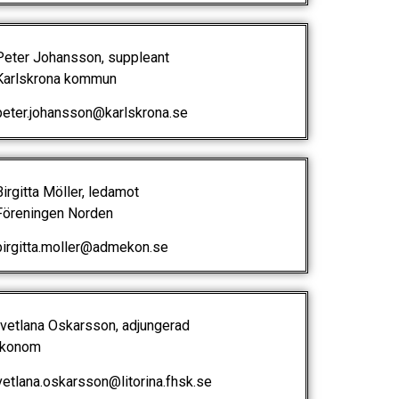
ter Johansson, suppleant
rlskrona kommun
ter.johansson@karlskrona.se
rgitta Möller, ledamot
reningen Norden
rgitta.moller@admekon.se
etlana Oskarsson, adjungerad
konom
etlana.oskarsson@litorina.fhsk.se