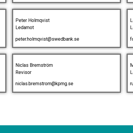
Peter Holmqvist
Le
Ledamot
L
peter.holmqvist@swedbank.se
fo
Niclas Bremström
Mi
Revisor
Le
niclas.bremstrom@kpmg.se
ru