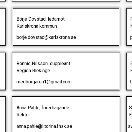
Börje Dovstad, ledamot
Pe
Karlskrona kommun
Ka
borje.dovstad@karlskrona.se
pe
Ronnie Nilsson, suppleant
Bi
Region Blekinge
Fö
medborgaren1@gmail.com
bi
Anna Pahle, föredragande
Sv
Rektor
E
anna.pahle@litorina.fhsk.se
sv