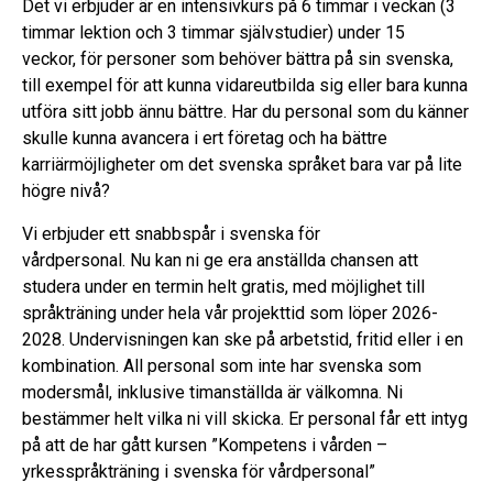
Det vi erbjuder är en intensivkurs på 6 timmar i veckan (3
timmar lektion och 3 timmar självstudier) under 15
veckor, för personer som behöver bättra på sin svenska,
till exempel för att kunna vidareutbilda sig eller bara kunna
utföra sitt jobb ännu bättre. Har du personal som du känner
skulle kunna avancera i ert företag och ha bättre
karriärmöjligheter om det svenska språket bara var på lite
högre nivå?
Vi erbjuder ett snabbspår i svenska för
vårdpersonal. Nu kan ni ge era anställda chansen att
studera under en termin helt gratis, med möjlighet till
språkträning under hela vår projekttid som löper 2026-
2028. Undervisningen kan ske på arbetstid, fritid eller i en
kombination. All personal som inte har svenska som
modersmål, inklusive timanställda är välkomna. Ni
bestämmer helt vilka ni vill skicka. Er personal får ett intyg
på att de har gått kursen ”Kompetens i vården –
yrkesspråkträning i svenska för vårdpersonal”