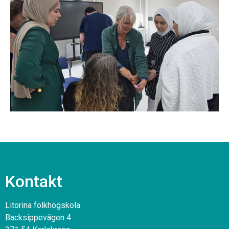
Kontakt
Litorina folkhögskola
Backsippevägen 4