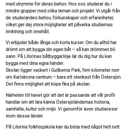
med utrymme för deras behov. Hos oss studerar du i
mindre grupper med olika teman och projekt. Vi utgår från
de studerandes behov, förkunskaper och erfarenheter,
vilket ger dej stora möjligheter att påverka studiernas
inriktning och innehåll.
Vi erbjuder både långa och korta kurser. Om du alltid har
drömt om att bygga din egen båt – så kan drömmen bli
sann. På Litorinas båtbyggarlinje lär du dig hur du kan
bygga med dina egna händer.
Skolan ligger vackert i Gullberna Park, fem kilometer norr
om Karlskrona centrum – bara ett stenkast från Östersjön.
Det finns möjlighet att köpa fika på skolan.
Närheten till havet gör att det är passande att vår profil
handlar om att lära känna Östersjöländernas historia,
samhälle, kultur och miljö. Vi genomför även studieresor
inom dessa länder.
På Litorina folkhögskola kan du börja med något helt nytt