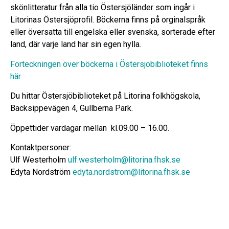
skönlitteratur från alla tio Östersjöländer som ingår i
Litorinas Östersjöprofil. Böckerna finns på orginalspråk
eller översatta till engelska eller svenska, sorterade efter
land, där varje land har sin egen hylla.
Förteckningen över böckerna i Östersjöbiblioteket finns
här
Du hittar Östersjöbiblioteket på Litorina folkhögskola,
Backsippevägen 4, Gullberna Park.
Öppettider vardagar mellan kl.09.00 – 16.00.
Kontaktpersoner:
Ulf Westerholm
ulf.westerholm@litorina.fhsk.se
Edyta Nordström
edyta.nordstrom@litorina.fhsk.se