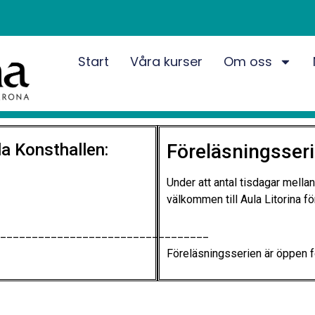
Start
Våra kurser
Om oss
lla Konsthallen:
Föreläsningsser
Under att antal tisdagar mell
välkommen till Aula Litorina för
_________________________________
Föreläsningsserien är öppen fö