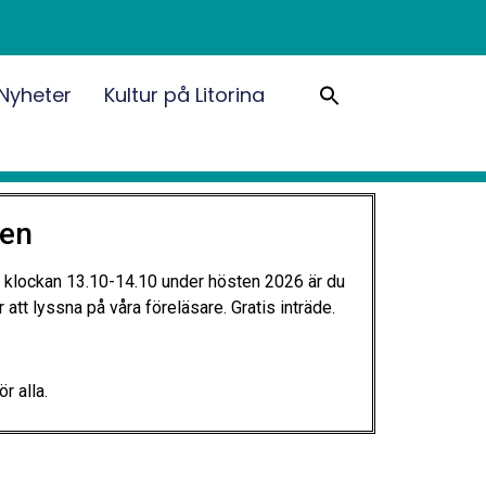
Sök
Nyheter
Kultur på Litorina
efter:
Sökknapp
ien
an klockan 13.10-14.10 under hösten 2026 är du
 att lyssna på våra föreläsare. Gratis inträde.
r alla.